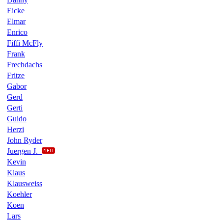
Eicke
Elmar
Enrico
Fiffi McFly
Frank
Frechdachs
Fritze
Gabor
Gerd
Gerti
Guido
Herzi
John Ryder
Juergen J.
Kevin
Klaus
Klausweiss
Koehler
Koen
Lars