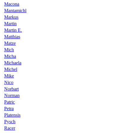
Macona
Mantamichl
Markus
Martin
Martin E.
Matthias
Matze
Mich
Micha
Michaela
Michel
Mike
Nico
Norbart
Norman
Patric
Petra
Platensis
Pysch
Racer