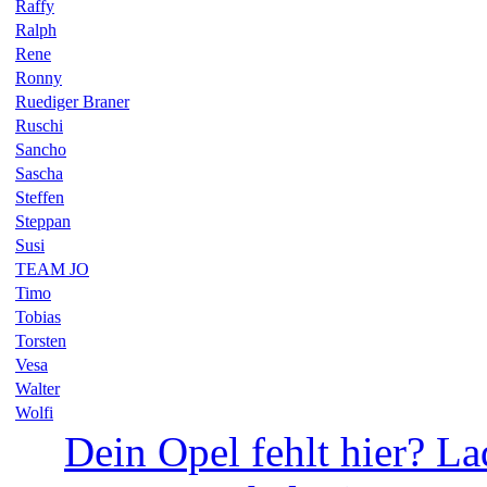
Raffy
Ralph
Rene
Ronny
Ruediger Braner
Ruschi
Sancho
Sascha
Steffen
Steppan
Susi
TEAM JO
Timo
Tobias
Torsten
Vesa
Walter
Wolfi
Dein Opel fehlt hier? La