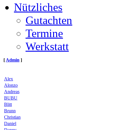
Nützliches
Gutachten
Termine
Werkstatt
[
Admin
]
Alex
Alonzo
Andreas
BUBU
Blitt
Brunn
Christian
Daniel
Danny