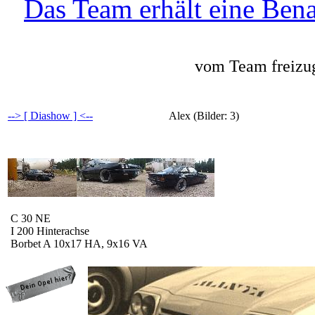
Das Team erhält eine Bena
vom Team freizug
--> [ Diashow ] <--
Alex (Bilder: 3)
C 30 NE
I 200 Hinterachse
Borbet A 10x17 HA, 9x16 VA