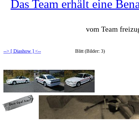
Das Team erhält eine Bena
vom Team freizug
--> [ Diashow ] <--
Blitt (Bilder: 3)
programming: cqp