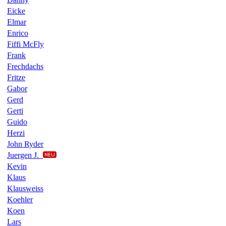
Eicke
Elmar
Enrico
Fiffi McFly
Frank
Frechdachs
Fritze
Gabor
Gerd
Gerti
Guido
Herzi
John Ryder
Juergen J.
Kevin
Klaus
Klausweiss
Koehler
Koen
Lars