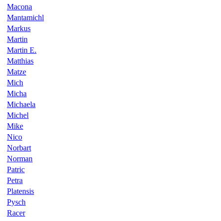
Macona
Mantamichl
Markus
Martin
Martin E.
Matthias
Matze
Mich
Micha
Michaela
Michel
Mike
Nico
Norbart
Norman
Patric
Petra
Platensis
Pysch
Racer