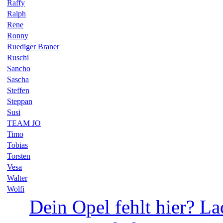
Raffy
Ralph
Rene
Ronny
Ruediger Braner
Ruschi
Sancho
Sascha
Steffen
Steppan
Susi
TEAM JO
Timo
Tobias
Torsten
Vesa
Walter
Wolfi
Dein Opel fehlt hier? La