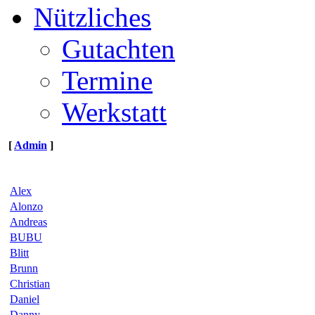
Nützliches
Gutachten
Termine
Werkstatt
[
Admin
]
Alex
Alonzo
Andreas
BUBU
Blitt
Brunn
Christian
Daniel
Danny