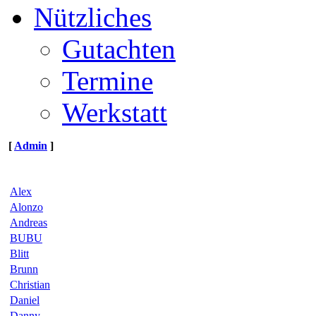
Nützliches
Gutachten
Termine
Werkstatt
[
Admin
]
Alex
Alonzo
Andreas
BUBU
Blitt
Brunn
Christian
Daniel
Danny