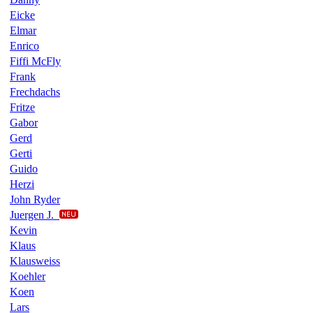
Eicke
Elmar
Enrico
Fiffi McFly
Frank
Frechdachs
Fritze
Gabor
Gerd
Gerti
Guido
Herzi
John Ryder
Juergen J.
Kevin
Klaus
Klausweiss
Koehler
Koen
Lars