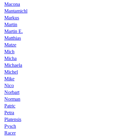
Macona
Mantamichl
Markus
Martin
Martin E.
Matthias
Matze
Mich
Micha
Michaela
Michel
Mike
Nico
Norbart
Norman
Patric
Petra
Platensis
Pysch
Racer