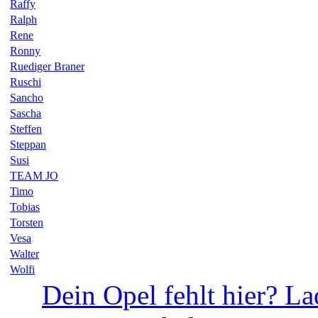
Raffy
Ralph
Rene
Ronny
Ruediger Braner
Ruschi
Sancho
Sascha
Steffen
Steppan
Susi
TEAM JO
Timo
Tobias
Torsten
Vesa
Walter
Wolfi
Dein Opel fehlt hier? La