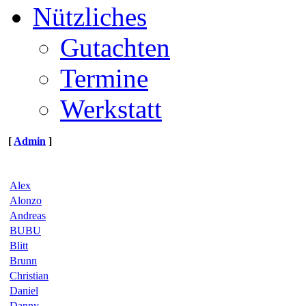
Nützliches
Gutachten
Termine
Werkstatt
[
Admin
]
Alex
Alonzo
Andreas
BUBU
Blitt
Brunn
Christian
Daniel
Danny