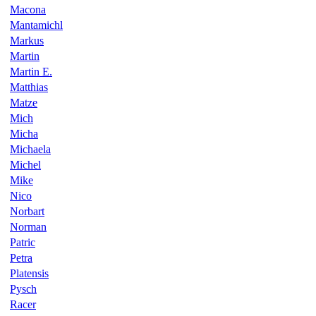
Macona
Mantamichl
Markus
Martin
Martin E.
Matthias
Matze
Mich
Micha
Michaela
Michel
Mike
Nico
Norbart
Norman
Patric
Petra
Platensis
Pysch
Racer