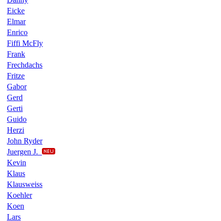
Eicke
Elmar
Enrico
Fiffi McFly
Frank
Frechdachs
Fritze
Gabor
Gerd
Gerti
Guido
Herzi
John Ryder
Juergen J.
Kevin
Klaus
Klausweiss
Koehler
Koen
Lars