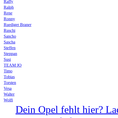
Raffy
Ralph
Rene
Ronny
Ruediger Braner
Ruschi
Sancho
Sascha
Steffen
Steppan
Susi
TEAM JO
Timo
Tobias
Torsten
Vesa
Walter
Wolfi
Dein Opel fehlt hier? La