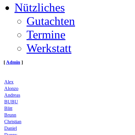
Nützliches
Gutachten
Termine
Werkstatt
[
Admin
]
Alex
Alonzo
Andreas
BUBU
Blitt
Brunn
Christian
Daniel
Danny