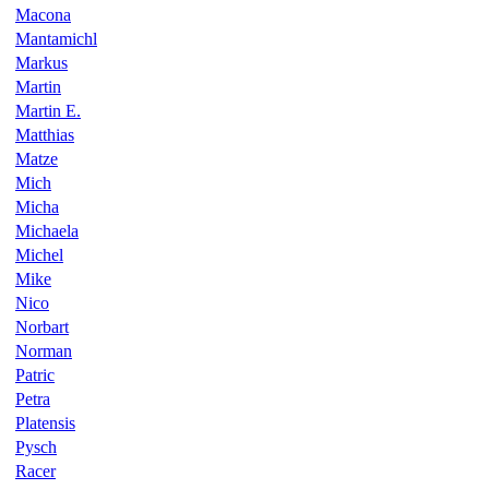
Macona
Mantamichl
Markus
Martin
Martin E.
Matthias
Matze
Mich
Micha
Michaela
Michel
Mike
Nico
Norbart
Norman
Patric
Petra
Platensis
Pysch
Racer