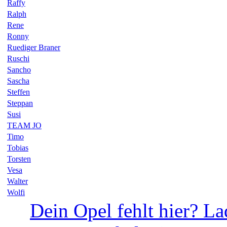
Raffy
Ralph
Rene
Ronny
Ruediger Braner
Ruschi
Sancho
Sascha
Steffen
Steppan
Susi
TEAM JO
Timo
Tobias
Torsten
Vesa
Walter
Wolfi
Dein Opel fehlt hier? La