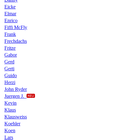
Eicke
Elmar
Enrico
Fiffi McFly
Frank
Frechdachs
Fritze
Gabor
Gerd
Gerti
Guido
Herzi
John Ryder
Juergen J.
Kevin
Klaus
Klausweiss
Koehler
Koen
Lars