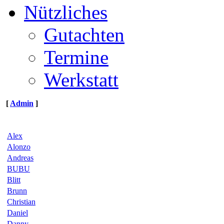
Nützliches
Gutachten
Termine
Werkstatt
[
Admin
]
Alex
Alonzo
Andreas
BUBU
Blitt
Brunn
Christian
Daniel
Danny