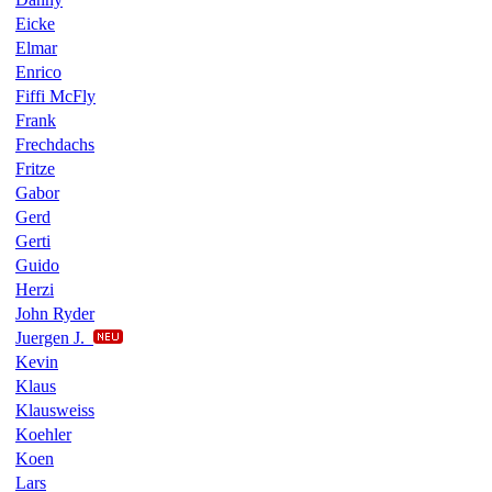
Eicke
Elmar
Enrico
Fiffi McFly
Frank
Frechdachs
Fritze
Gabor
Gerd
Gerti
Guido
Herzi
John Ryder
Juergen J.
Kevin
Klaus
Klausweiss
Koehler
Koen
Lars