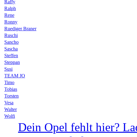
Raffy
Ralph
Rene
Ronny
Ruediger Braner
Ruschi
Sancho
Sascha
Steffen
Steppan
Susi
TEAM JO
Timo
Tobias
Torsten
Vesa
Walter
Wolfi
Dein Opel fehlt hier? La