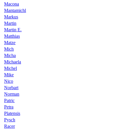
Macona
Mantamichl
Markus
Martin
Martin E.
Matthias
Matze
Mich
Micha
Michaela
Michel
Mike
Nico
Norbart
Norman
Patric
Petra
Platensis
Pysch
Racer