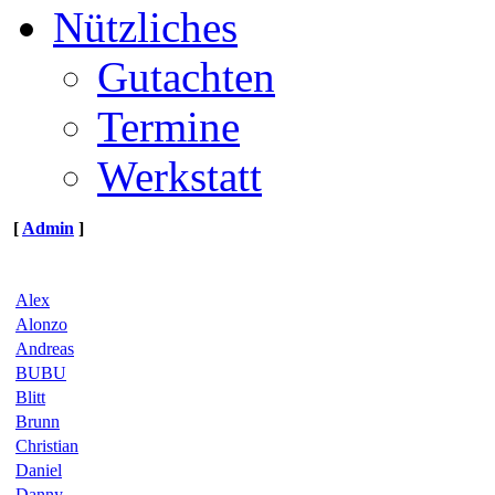
Nützliches
Gutachten
Termine
Werkstatt
[
Admin
]
Alex
Alonzo
Andreas
BUBU
Blitt
Brunn
Christian
Daniel
Danny