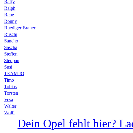
Raffy
Ralph
Rene
Ronny
Ruediger Braner
Ruschi
Sancho
Sascha
Steffen
Steppan
Susi
TEAM JO
Timo
Tobias
Torsten
Vesa
Walter
Wolfi
Dein Opel fehlt hier? La