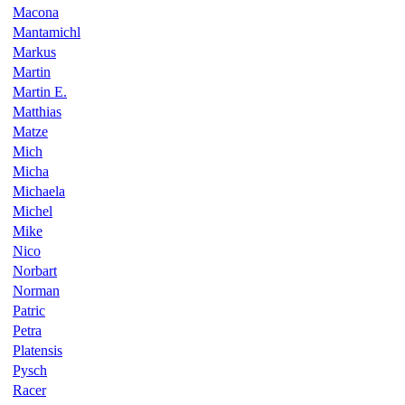
Macona
Mantamichl
Markus
Martin
Martin E.
Matthias
Matze
Mich
Micha
Michaela
Michel
Mike
Nico
Norbart
Norman
Patric
Petra
Platensis
Pysch
Racer