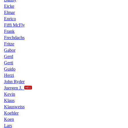
Eicke
Elmar
Enrico
Fiffi McFly
Frank
Frechdachs
Fritze
Gabor
Gerd
Gerti
Guido
Herzi
John Ryder
Juergen J.
Kevin
Klaus
Klausweiss
Koehler
Koen
Lars