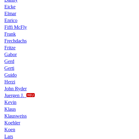
Eicke
Elmar
Enrico
Fiffi McFly
Frank
Frechdachs
Fritze
Gabor
Gerd
Gerti
Guido
Herzi
John Ryder
Juergen J.
Kevin
Klaus
Klausweiss
Koehler
Koen
Lars