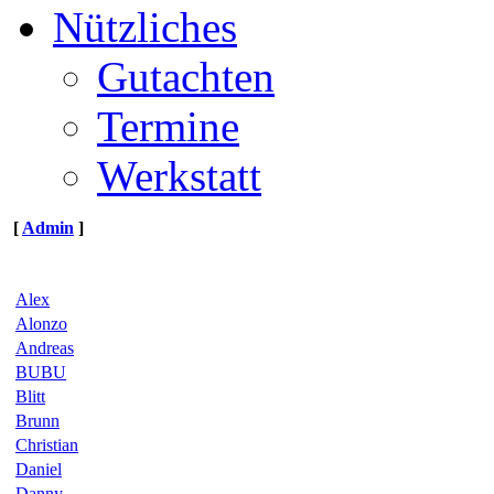
Nützliches
Gutachten
Termine
Werkstatt
[
Admin
]
Alex
Alonzo
Andreas
BUBU
Blitt
Brunn
Christian
Daniel
Danny