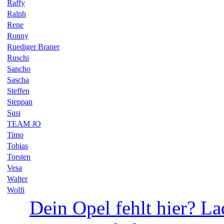
Raffy
Ralph
Rene
Ronny
Ruediger Braner
Ruschi
Sancho
Sascha
Steffen
Steppan
Susi
TEAM JO
Timo
Tobias
Torsten
Vesa
Walter
Wolfi
Dein Opel fehlt hier? La