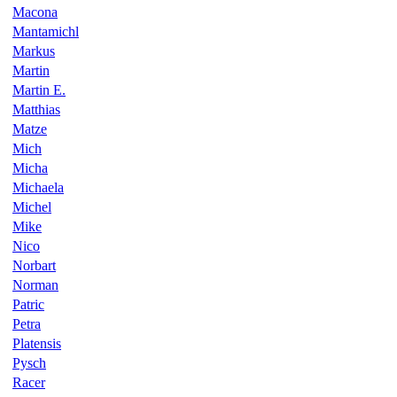
Macona
Mantamichl
Markus
Martin
Martin E.
Matthias
Matze
Mich
Micha
Michaela
Michel
Mike
Nico
Norbart
Norman
Patric
Petra
Platensis
Pysch
Racer