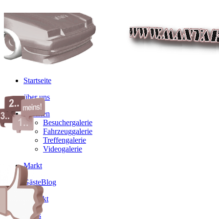
Startseite
über uns
Galerien
Besuchergalerie
Fahrzeuggalerie
Treffengalerie
Videogalerie
Markt
GästeBlog
Kontakt
Links