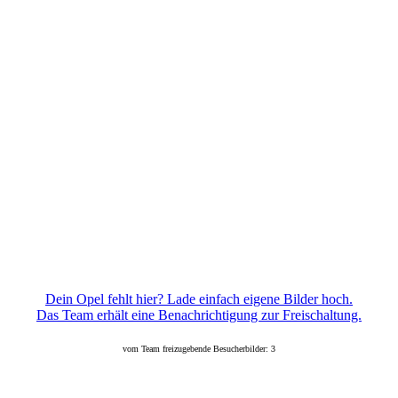
Dein Opel fehlt hier? Lade einfach eigene Bilder hoch.
Das Team erhält eine Benachrichtigung zur Freischaltung.
vom Team freizugebende Besucherbilder: 3