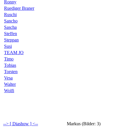
Ronny
Ruediger Braner
Ruschi
Sancho
Sascha
Steffen
Steppan
Susi
TEAM JO
Timo
Tobias
Torsten
Vesa
Walter
Wolfi
--> [ Diashow ] <--
Markus (Bilder: 3)