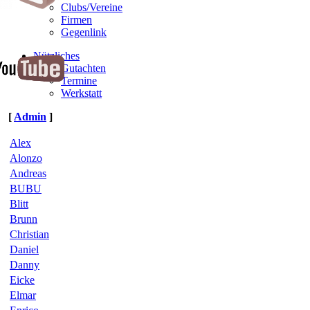
Clubs/Vereine
Firmen
Gegenlink
Nützliches
Gutachten
Termine
Werkstatt
[
Admin
]
Alex
Alonzo
Andreas
BUBU
Blitt
Brunn
Christian
Daniel
Danny
Eicke
Elmar