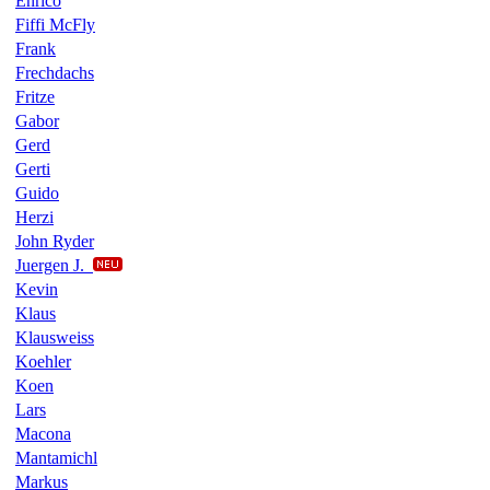
Enrico
Fiffi McFly
Frank
Frechdachs
Fritze
Gabor
Gerd
Gerti
Guido
Herzi
John Ryder
Juergen J.
Kevin
Klaus
Klausweiss
Koehler
Koen
Lars
Macona
Mantamichl
Markus