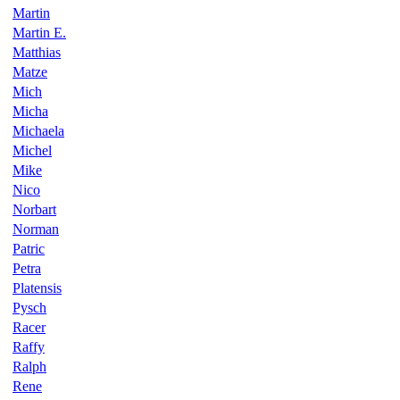
Martin
Martin E.
Matthias
Matze
Mich
Micha
Michaela
Michel
Mike
Nico
Norbart
Norman
Patric
Petra
Platensis
Pysch
Racer
Raffy
Ralph
Rene