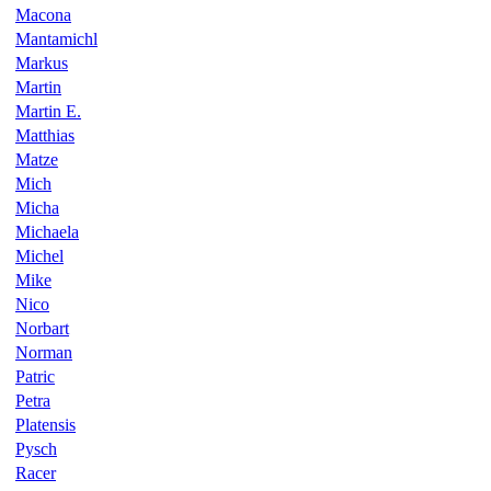
Macona
Mantamichl
Markus
Martin
Martin E.
Matthias
Matze
Mich
Micha
Michaela
Michel
Mike
Nico
Norbart
Norman
Patric
Petra
Platensis
Pysch
Racer