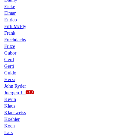
Eicke
Elmar
Enrico
Fiffi McFly
Frank
Frechdachs
Fritze
Gabor
Gerd
Gerti
Guido
Herzi
John Ryder
Juergen J.
Kevin
Klaus
Klausweiss
Koehler
Koen
Lars