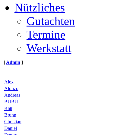
Nützliches
Gutachten
Termine
Werkstatt
[
Admin
]
Alex
Alonzo
Andreas
BUBU
Blitt
Brunn
Christian
Daniel
Danny