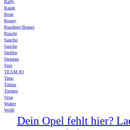
Raffy
Ralph
Rene
Ronny
Ruediger Braner
Ruschi
Sancho
Sascha
Steffen
Steppan
Susi
TEAM JO
Timo
Tobias
Torsten
Vesa
Walter
Wolfi
Dein Opel fehlt hier? La