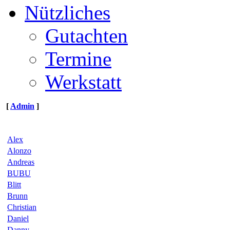
Nützliches
Gutachten
Termine
Werkstatt
[
Admin
]
Alex
Alonzo
Andreas
BUBU
Blitt
Brunn
Christian
Daniel
Danny