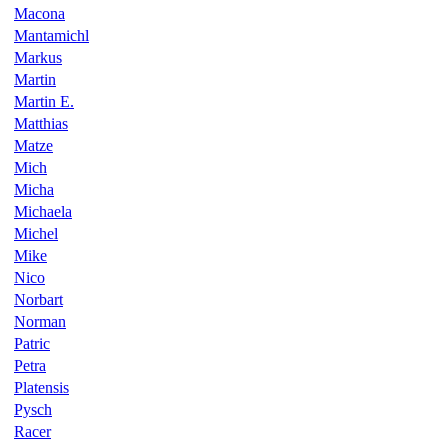
Macona
Mantamichl
Markus
Martin
Martin E.
Matthias
Matze
Mich
Micha
Michaela
Michel
Mike
Nico
Norbart
Norman
Patric
Petra
Platensis
Pysch
Racer