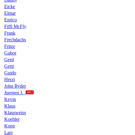
Eicke
Elmar
Enrico
Fiffi McFly
Frank
Frechdachs
Fritze
Gabor
Gerd
Gerti
Guido
Herzi
John Ryder
Juergen J.
Kevin
Klaus
Klausweiss
Koehler
Koen
Lars