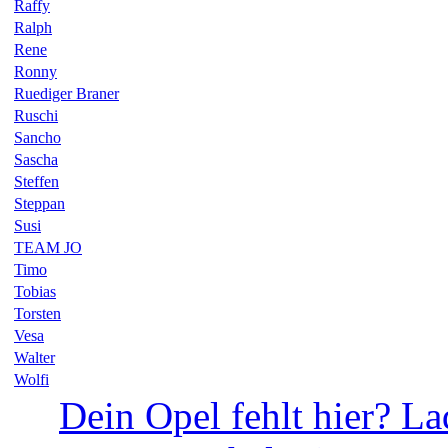
Raffy
Ralph
Rene
Ronny
Ruediger Braner
Ruschi
Sancho
Sascha
Steffen
Steppan
Susi
TEAM JO
Timo
Tobias
Torsten
Vesa
Walter
Wolfi
Dein Opel fehlt hier? La