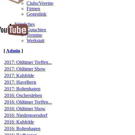
Clubs/Vereine
Firmen
Gegenlink
Nützliches
Gutachten
Termine
Werkstatt
[
Admin
]
2017: Oldtimer Treffen...
2017: Oldtimer Show
2017: Kuhfelde
2017: Havelberg
2017: Boltenhagen
2016: Oschersleben
2016: Oldtimer Treffen...
2016: Oldtimer Show
2016: Niedergoersdorf
2016: Kuhfelde
2016: Boltenhagen