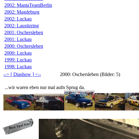
2002: MantaTeamBerlin
2002: Magdeburg
2002: Luckau
2002: Lausitzring
2001: Oschersleben
2001: Luckau
2000: Oschersleben
2000: Luckau
1999: Luckau
1998: Luckau
--> [ Diashow ] <--
2000: Oschersleben (Bilder: 5)
...wir waren eben nur mal aufn Sprug da.