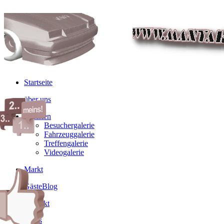
Startseite
über uns
Galerien
Besuchergalerie
Fahrzeuggalerie
Treffengalerie
Videogalerie
Markt
GästeBlog
Kontakt
Links