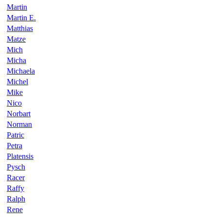
Martin
Martin E.
Matthias
Matze
Mich
Micha
Michaela
Michel
Mike
Nico
Norbart
Norman
Patric
Petra
Platensis
Pysch
Racer
Raffy
Ralph
Rene