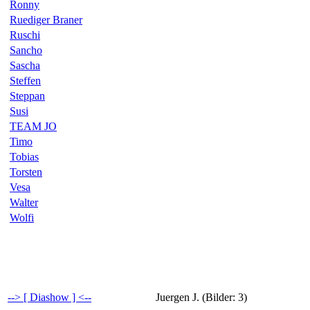
Ronny
Ruediger Braner
Ruschi
Sancho
Sascha
Steffen
Steppan
Susi
TEAM JO
Timo
Tobias
Torsten
Vesa
Walter
Wolfi
--> [ Diashow ] <--
Juergen J. (Bilder: 3)