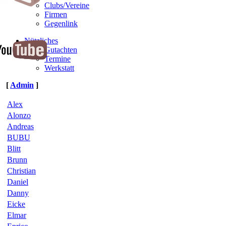
Clubs/Vereine
Firmen
Gegenlink
Nützliches
Gutachten
Termine
Werkstatt
[
Admin
]
Alex
Alonzo
Andreas
BUBU
Blitt
Brunn
Christian
Daniel
Danny
Eicke
Elmar