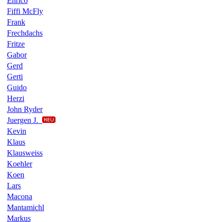
Enrico
Fiffi McFly
Frank
Frechdachs
Fritze
Gabor
Gerd
Gerti
Guido
Herzi
John Ryder
Juergen J.
Kevin
Klaus
Klausweiss
Koehler
Koen
Lars
Macona
Mantamichl
Markus