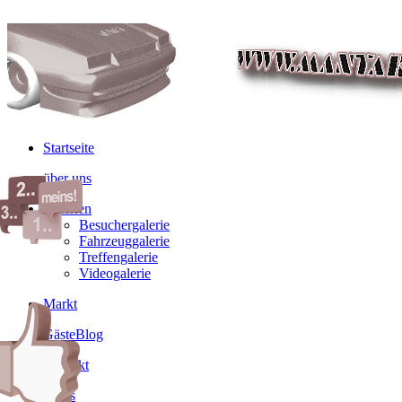
Startseite
über uns
Galerien
Besuchergalerie
Fahrzeuggalerie
Treffengalerie
Videogalerie
Markt
GästeBlog
Kontakt
Links