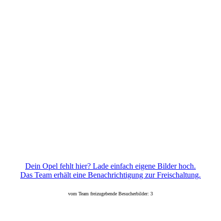
Dein Opel fehlt hier? Lade einfach eigene Bilder hoch.
Das Team erhält eine Benachrichtigung zur Freischaltung.
vom Team freizugebende Besucherbilder: 3