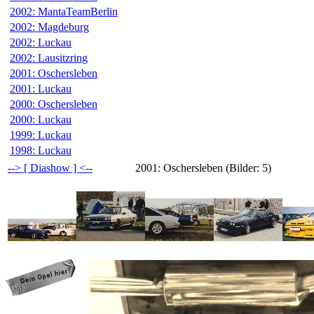
2002: MantaTeamBerlin
2002: Magdeburg
2002: Luckau
2002: Lausitzring
2001: Oschersleben
2001: Luckau
2000: Oschersleben
2000: Luckau
1999: Luckau
1998: Luckau
--> [ Diashow ] <--
2001: Oschersleben (Bilder: 5)