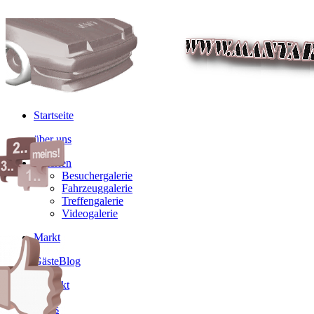
Startseite
über uns
Galerien
Besuchergalerie
Fahrzeuggalerie
Treffengalerie
Videogalerie
Markt
GästeBlog
Kontakt
Links