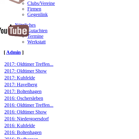
Clubs/Vereine
Firmen
Gegenlink
Nützliches
Gutachten
Termine
Werkstatt
[
Admin
]
2017: Oldtimer Treffen...
2017: Oldtimer Show
2017: Kuhfelde
2017: Havelberg
2017: Boltenhagen
2016: Oschersleben
2016: Oldtimer Treffen...
2016: Oldtimer Show
2016: Niedergoersdorf
2016: Kuhfelde
2016: Boltenhagen