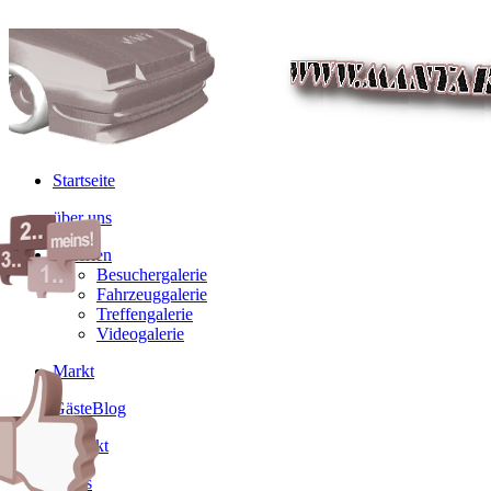
Startseite
über uns
Galerien
Besuchergalerie
Fahrzeuggalerie
Treffengalerie
Videogalerie
Markt
GästeBlog
Kontakt
Links