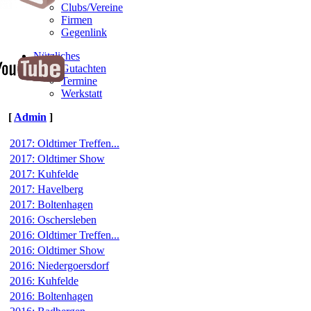
Clubs/Vereine
Firmen
Gegenlink
Nützliches
Gutachten
Termine
Werkstatt
[
Admin
]
2017: Oldtimer Treffen...
2017: Oldtimer Show
2017: Kuhfelde
2017: Havelberg
2017: Boltenhagen
2016: Oschersleben
2016: Oldtimer Treffen...
2016: Oldtimer Show
2016: Niedergoersdorf
2016: Kuhfelde
2016: Boltenhagen