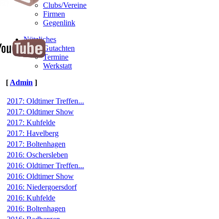
Clubs/Vereine
Firmen
Gegenlink
Nützliches
Gutachten
Termine
Werkstatt
[
Admin
]
2017: Oldtimer Treffen...
2017: Oldtimer Show
2017: Kuhfelde
2017: Havelberg
2017: Boltenhagen
2016: Oschersleben
2016: Oldtimer Treffen...
2016: Oldtimer Show
2016: Niedergoersdorf
2016: Kuhfelde
2016: Boltenhagen