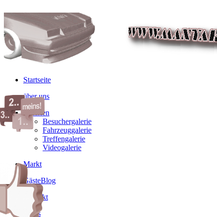
Startseite
über uns
Galerien
Besuchergalerie
Fahrzeuggalerie
Treffengalerie
Videogalerie
Markt
GästeBlog
Kontakt
Links