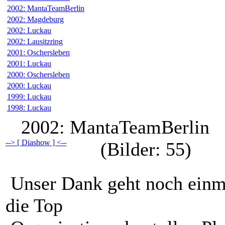
2002: MantaTeamBerlin
2002: Magdeburg
2002: Luckau
2002: Lausitzring
2001: Oschersleben
2001: Luckau
2000: Oschersleben
2000: Luckau
1999: Luckau
1998: Luckau
2002: MantaTeamBerlin
--> [ Diashow ] <--
(Bilder: 55)
Unser Dank geht noch einma
die Top