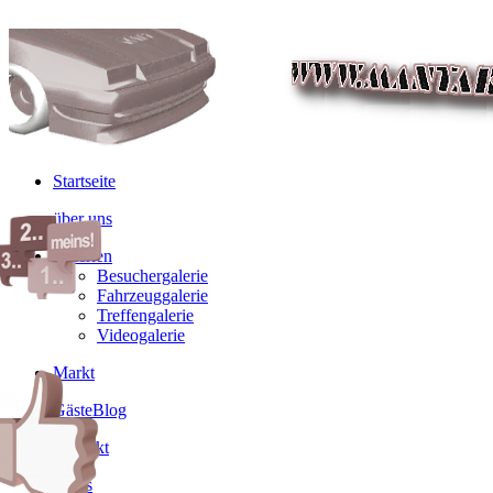
Startseite
über uns
Galerien
Besuchergalerie
Fahrzeuggalerie
Treffengalerie
Videogalerie
Markt
GästeBlog
Kontakt
Links