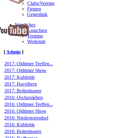
Clubs/Vereine
Firmen
Gegenlink
Nützliches
Gutachten
Termine
Werkstatt
[
Admin
]
2017: Oldtimer Treffen...
2017: Oldtimer Show
2017: Kuhfelde
2017: Havelberg
2017: Boltenhagen
2016: Oschersleben
2016: Oldtimer Treffen...
2016: Oldtimer Show
2016: Niedergoersdorf
2016: Kuhfelde
2016: Boltenhagen