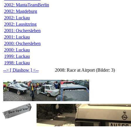
2002: MantaTeamBerlin
2002: Magdeburg
2002: Luckau
2002: Lausitzring
2001: Oschersleben
2001: Luckau
2000: Oschersleben
2000: Luckau
1999: Luckau
1998: Luckau
--> [ Diashow ] <--
2008: Race at Airport (Bilder: 3)
programming: cqp