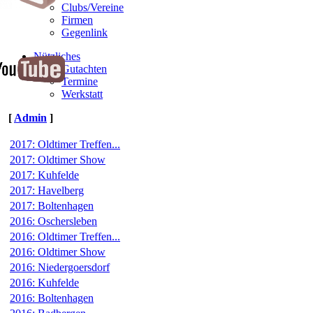
Clubs/Vereine
Firmen
Gegenlink
Nützliches
Gutachten
Termine
Werkstatt
[
Admin
]
2017: Oldtimer Treffen...
2017: Oldtimer Show
2017: Kuhfelde
2017: Havelberg
2017: Boltenhagen
2016: Oschersleben
2016: Oldtimer Treffen...
2016: Oldtimer Show
2016: Niedergoersdorf
2016: Kuhfelde
2016: Boltenhagen