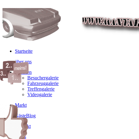
Startseite
über uns
Galerien
Besuchergalerie
Fahrzeuggalerie
Treffengalerie
Videogalerie
Markt
GästeBlog
Kontakt
Links