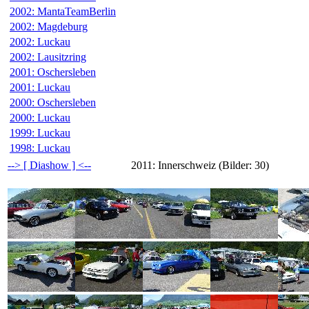
2002: MantaTeamBerlin
2002: Magdeburg
2002: Luckau
2002: Lausitzring
2001: Oschersleben
2001: Luckau
2000: Oschersleben
2000: Luckau
1999: Luckau
1998: Luckau
--> [ Diashow ] <--
2011: Innerschweiz (Bilder: 30)