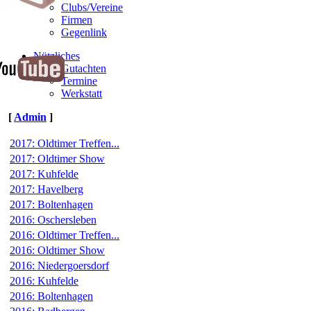
Clubs/Vereine
Firmen
Gegenlink
Nützliches
Gutachten
Termine
Werkstatt
[
Admin
]
2017: Oldtimer Treffen...
2017: Oldtimer Show
2017: Kuhfelde
2017: Havelberg
2017: Boltenhagen
2016: Oschersleben
2016: Oldtimer Treffen...
2016: Oldtimer Show
2016: Niedergoersdorf
2016: Kuhfelde
2016: Boltenhagen