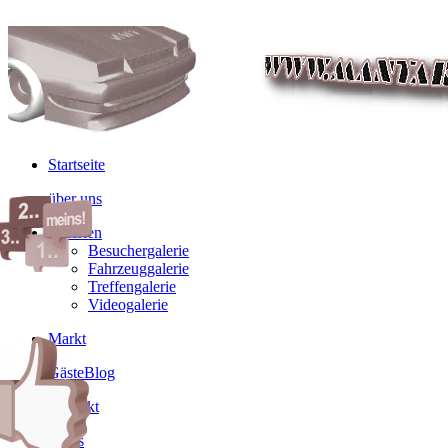
Startseite
über uns
Galerien
Besuchergalerie
Fahrzeuggalerie
Treffengalerie
Videogalerie
Markt
GästeBlog
Kontakt
Links