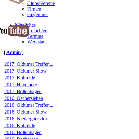
Clubs/Vereine
Firmen
Gegenlink
Nützliches
Gutachten
Termine
Werkstatt
[
Admin
]
2017: Oldtimer Treffen...
2017: Oldtimer Show
2017: Kuhfelde
2017: Havelberg
2017: Boltenhagen
2016: Oschersleben
2016: Oldtimer Treffen...
2016: Oldtimer Show
2016: Niedergoersdorf
2016: Kuhfelde
2016: Boltenhagen