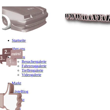
Startseite
über uns
Galerien
Besuchergalerie
Fahrzeuggalerie
Treffengalerie
Videogalerie
Markt
GästeBlog
Kontakt
Links