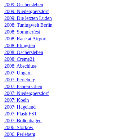
2009: Oschersleben
2009: Niedergoersdorf
2009: Die letzten Luden
2008: Tuningwelt Berlin
2008: Sommerfest
2008: Race at Airport
2008: Pfingsten
2008: Oschersleben
2008: Creme21
2008: Abschluss
2007: Ungarn
2007: Perleberg
2007: Paaren Glien
2007: Niedergoersdorf
2007: Koeln
2007: Hageland
2007: Flash FST
2007: Boltenhagen
2006: Storkow
2006: Perleberg