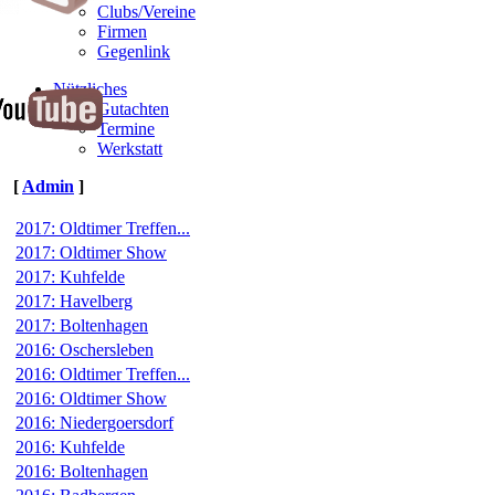
Clubs/Vereine
Firmen
Gegenlink
Nützliches
Gutachten
Termine
Werkstatt
[
Admin
]
2017: Oldtimer Treffen...
2017: Oldtimer Show
2017: Kuhfelde
2017: Havelberg
2017: Boltenhagen
2016: Oschersleben
2016: Oldtimer Treffen...
2016: Oldtimer Show
2016: Niedergoersdorf
2016: Kuhfelde
2016: Boltenhagen