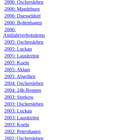
2006: Oschersleben
2006: Magdeburg
2006: Duesseldorf
2006: Boltenhagen
2006:
Antifahrverbotsdemo
2005: Oschersleben
2005: Luckau
2005: Lausitzring
2005: Koeln
2005: Aklam
2005: Abgrillen
2004: Oschersleben
2004: 24h-Rennen
2003: Storkow
2003: Oschersleben
2003: Luckau
2003: Lausitzring
2003: Koeln
2002: Petershagen
2002: Oschersleben