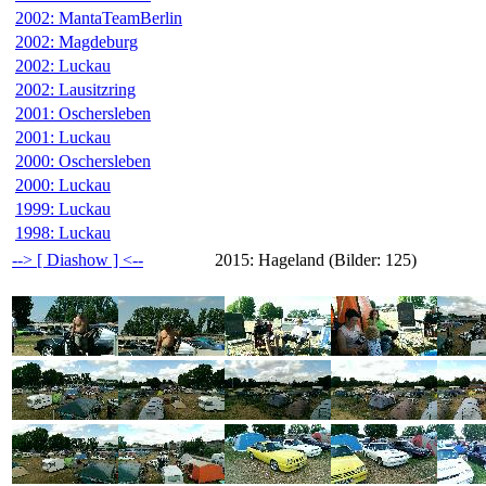
2002: MantaTeamBerlin
2002: Magdeburg
2002: Luckau
2002: Lausitzring
2001: Oschersleben
2001: Luckau
2000: Oschersleben
2000: Luckau
1999: Luckau
1998: Luckau
--> [ Diashow ] <--
2015: Hageland (Bilder: 125)