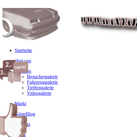
Startseite
über uns
Galerien
Besuchergalerie
Fahrzeuggalerie
Treffengalerie
Videogalerie
Markt
GästeBlog
Kontakt
Links