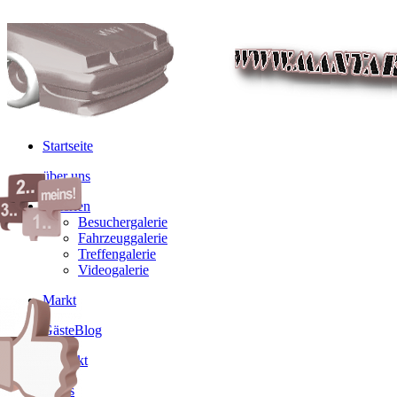
Startseite
über uns
Galerien
Besuchergalerie
Fahrzeuggalerie
Treffengalerie
Videogalerie
Markt
GästeBlog
Kontakt
Links