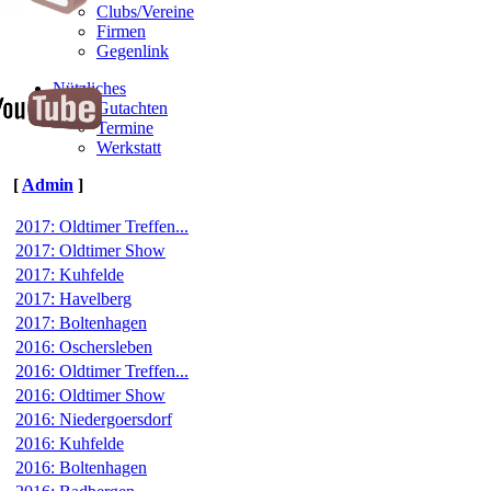
Clubs/Vereine
Firmen
Gegenlink
Nützliches
Gutachten
Termine
Werkstatt
[
Admin
]
2017: Oldtimer Treffen...
2017: Oldtimer Show
2017: Kuhfelde
2017: Havelberg
2017: Boltenhagen
2016: Oschersleben
2016: Oldtimer Treffen...
2016: Oldtimer Show
2016: Niedergoersdorf
2016: Kuhfelde
2016: Boltenhagen