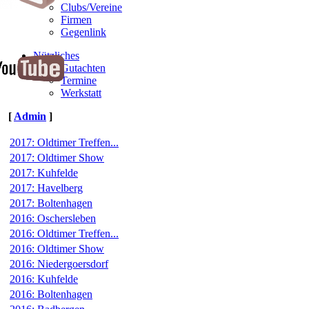
Clubs/Vereine
Firmen
Gegenlink
Nützliches
Gutachten
Termine
Werkstatt
[
Admin
]
2017: Oldtimer Treffen...
2017: Oldtimer Show
2017: Kuhfelde
2017: Havelberg
2017: Boltenhagen
2016: Oschersleben
2016: Oldtimer Treffen...
2016: Oldtimer Show
2016: Niedergoersdorf
2016: Kuhfelde
2016: Boltenhagen