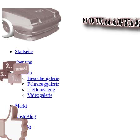
Startseite
über uns
Galerien
Besuchergalerie
Fahrzeuggalerie
Treffengalerie
Videogalerie
Markt
GästeBlog
Kontakt
Links