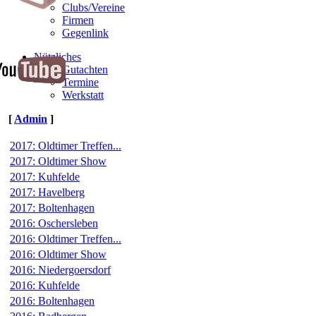
Clubs/Vereine
Firmen
Gegenlink
Nützliches
Gutachten
Termine
Werkstatt
[
Admin
]
2017: Oldtimer Treffen...
2017: Oldtimer Show
2017: Kuhfelde
2017: Havelberg
2017: Boltenhagen
2016: Oschersleben
2016: Oldtimer Treffen...
2016: Oldtimer Show
2016: Niedergoersdorf
2016: Kuhfelde
2016: Boltenhagen