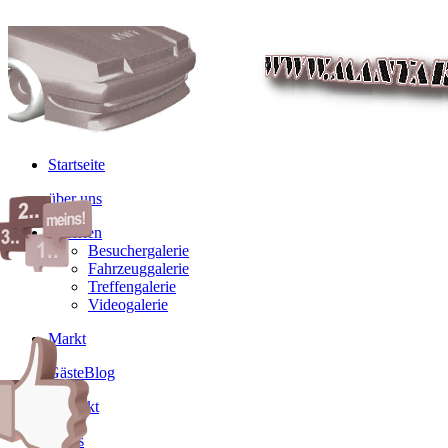
Startseite
über uns
Galerien
Besuchergalerie
Fahrzeuggalerie
Treffengalerie
Videogalerie
Markt
GästeBlog
Kontakt
Links