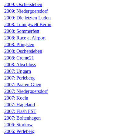
2009: Oschersleben
2009: Niedergoersdorf
2009: Die letzten Luden
2008: Tuningwelt Berlin
2008: Sommerfest
2008: Race at Airport
2008: Pfingsten
2008: Oschersleben
2008: Creme21
2008: Abschluss
2007: Ungarn
2007: Perleberg
2007: Paaren Glien
2007: Niedergoersdorf
2007: Koeln
2007: Hageland
2007: Flash FST
2007: Boltenhagen
2006: Storkow
2006: Perleberg