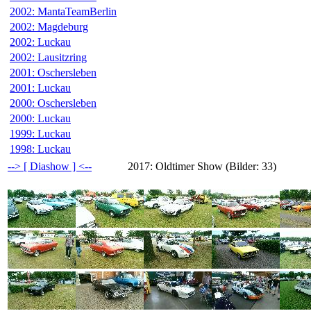
2002: MantaTeamBerlin
2002: Magdeburg
2002: Luckau
2002: Lausitzring
2001: Oschersleben
2001: Luckau
2000: Oschersleben
2000: Luckau
1999: Luckau
1998: Luckau
--> [ Diashow ] <--
2017: Oldtimer Show (Bilder: 33)