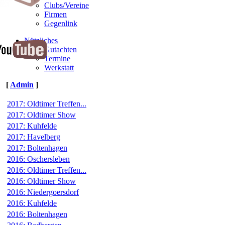
Clubs/Vereine
Firmen
Gegenlink
Nützliches
Gutachten
Termine
Werkstatt
[
Admin
]
2017: Oldtimer Treffen...
2017: Oldtimer Show
2017: Kuhfelde
2017: Havelberg
2017: Boltenhagen
2016: Oschersleben
2016: Oldtimer Treffen...
2016: Oldtimer Show
2016: Niedergoersdorf
2016: Kuhfelde
2016: Boltenhagen