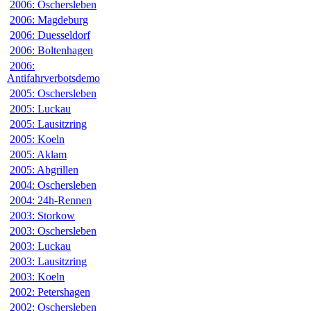
2006: Oschersleben
2006: Magdeburg
2006: Duesseldorf
2006: Boltenhagen
2006:
Antifahrverbotsdemo
2005: Oschersleben
2005: Luckau
2005: Lausitzring
2005: Koeln
2005: Aklam
2005: Abgrillen
2004: Oschersleben
2004: 24h-Rennen
2003: Storkow
2003: Oschersleben
2003: Luckau
2003: Lausitzring
2003: Koeln
2002: Petershagen
2002: Oschersleben