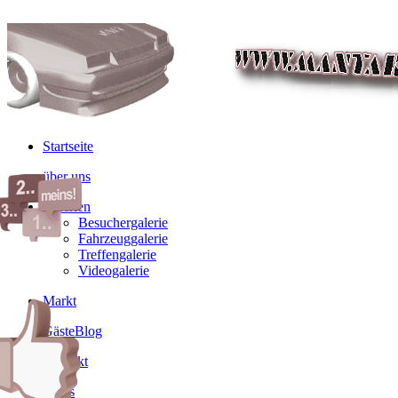
Startseite
über uns
Galerien
Besuchergalerie
Fahrzeuggalerie
Treffengalerie
Videogalerie
Markt
GästeBlog
Kontakt
Links