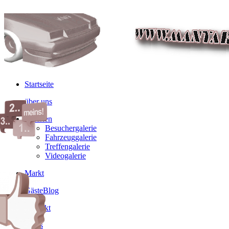
Startseite
über uns
Galerien
Besuchergalerie
Fahrzeuggalerie
Treffengalerie
Videogalerie
Markt
GästeBlog
Kontakt
Links