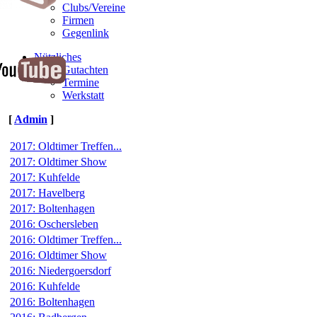
Clubs/Vereine
Firmen
Gegenlink
Nützliches
Gutachten
Termine
Werkstatt
[
Admin
]
2017: Oldtimer Treffen...
2017: Oldtimer Show
2017: Kuhfelde
2017: Havelberg
2017: Boltenhagen
2016: Oschersleben
2016: Oldtimer Treffen...
2016: Oldtimer Show
2016: Niedergoersdorf
2016: Kuhfelde
2016: Boltenhagen