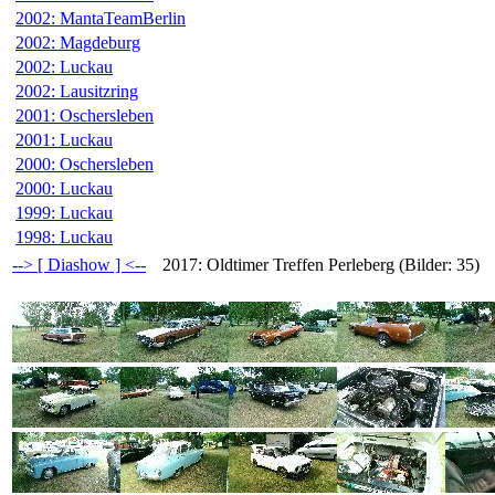
2002: MantaTeamBerlin
2002: Magdeburg
2002: Luckau
2002: Lausitzring
2001: Oschersleben
2001: Luckau
2000: Oschersleben
2000: Luckau
1999: Luckau
1998: Luckau
--> [ Diashow ] <--
2017: Oldtimer Treffen Perleberg (Bilder: 35)