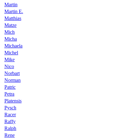
Martin
Martin E.
Matthias
Matze
Mich
Micha
Michaela
Michel
Mike
Nico
Norbart
Norman
Patric
Petra
Platensis
Pysch
Racer
Raffy
Ralph
Rene