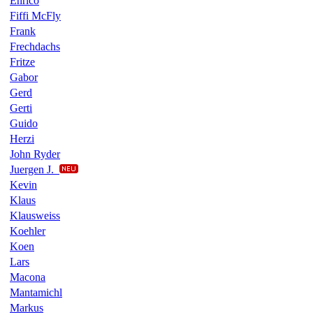
Enrico
Fiffi McFly
Frank
Frechdachs
Fritze
Gabor
Gerd
Gerti
Guido
Herzi
John Ryder
Juergen J.
Kevin
Klaus
Klausweiss
Koehler
Koen
Lars
Macona
Mantamichl
Markus