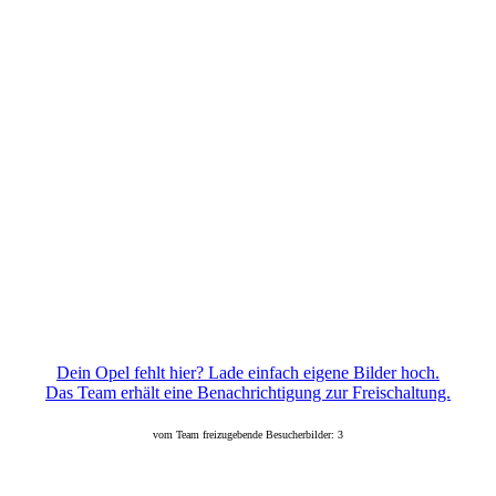
Dein Opel fehlt hier? Lade einfach eigene Bilder hoch.
Das Team erhält eine Benachrichtigung zur Freischaltung.
vom Team freizugebende Besucherbilder: 3