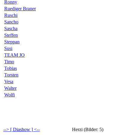
Ronny
Ruediger Braner
Ruschi
Sancho
Sascha
Steffen
Steppan
Susi
TEAM JO
Timo
Tobias
Torsten
Vesa
Walter
Wolfi
--> [ Diashow ] <--
Herzi (Bilder: 5)