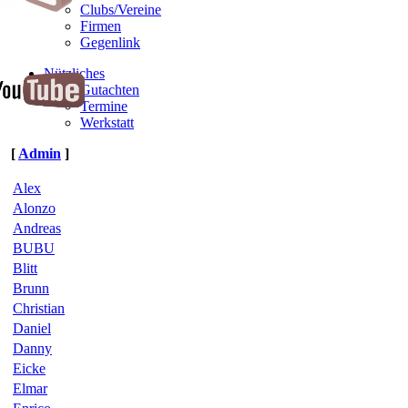
Clubs/Vereine
Firmen
Gegenlink
Nützliches
Gutachten
Termine
Werkstatt
[
Admin
]
Alex
Alonzo
Andreas
BUBU
Blitt
Brunn
Christian
Daniel
Danny
Eicke
Elmar