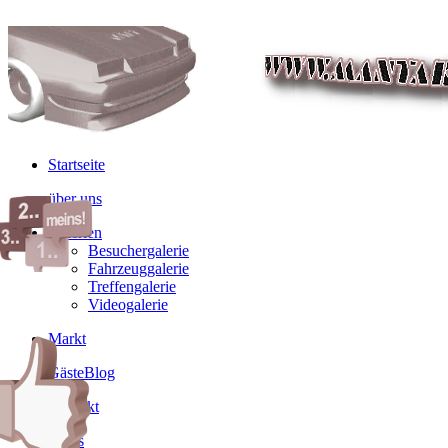
Startseite
über uns
Galerien
Besuchergalerie
Fahrzeuggalerie
Treffengalerie
Videogalerie
Markt
GästeBlog
Kontakt
Links